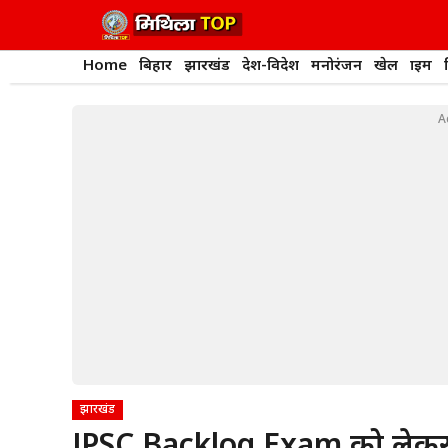
Skip
to
content
Home
बिहार
झारखंड
देश-विदेश
मनोरंजन
खेल
क्राइम
A
झारखंड
JPSC Backlog Exam को लेकर हाई 