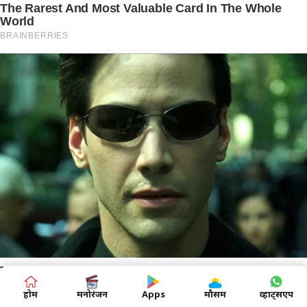
होम
मनोरंजन
Apps
मौसम
व्हाट्सएप