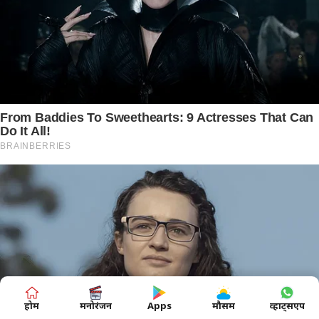
होम
मनोरंजन
Apps
मौसम
व्हाट्सएप