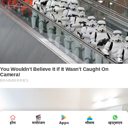
होम
मनोरंजन
Apps
मौसम
व्हाट्सएप